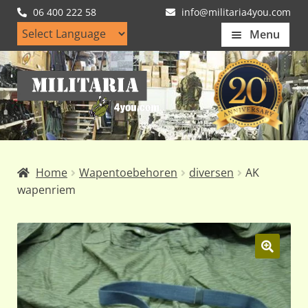
06 400 222 58
info@militaria4you.com
Menu
Home
Ga
Ga
Artikelen
door
naar
naar
de
Nieuws
navigatie
inhoud
Kledingmaten
Home
Wapentoebehoren
diversen
AK
Klantfotos
wapenriem
Mijn Account
Subme
uitvou
🔍