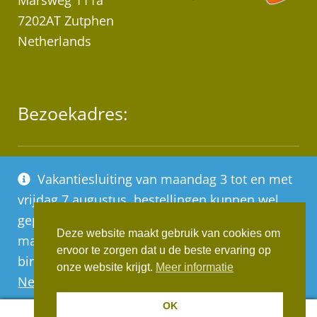
Marsweg 111a
7202AT Zutphen
Netherlands
Bezoekadres:
Industrieterrein “De Mars”
Vakantiesluiting van maandag 3 tot en met
Marsweg 111A, 7202AT Zutphen
vrijdag 7 augustus, bestellingen kunnen wel
geplaatst worden, deze worden vanaf
* Let op! Wij zijn geen winkel!
Deze website maakt gebruik van cookies om
maandag 10 augustus op volgorde van
ervoor te zorgen dat u de beste ervaring op
Afhalen van bestellingen op afspraak!
binnenkomst verwerkt
onze website krijgt.
Meer informatie
Negeren
OK