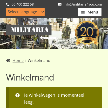
06 400 222 58
info@militaria4you.com
Menu
Home
Ga
Ga
Artikelen
door
naar
naar
de
Nieuws
navigatie
inhoud
Kledingmaten
Home
Winkelmand
Klantfotos
Winkelmand
Mijn Account
Subme
uitvou
Bestelling plaatsen
Je winkelwagen is momenteel
Winkelmand
leeg.