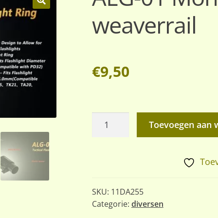
weaverrail
🔍
€
9,50
ALG-
Toevoegen aan 
01
Montage-
ring
Toev
voor
weaverrail
SKU:
11DA255
aantal
Categorie:
diversen