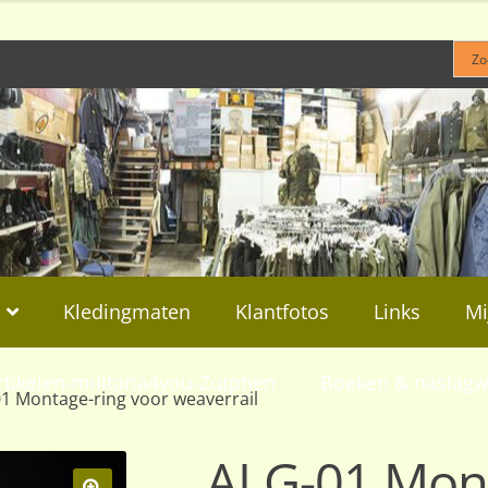
Kledingmaten
Klantfotos
Links
Mi
rtikelen-militaria4you-Zutphen
Boeken & naslagw
1 Montage-ring voor weaverrail
ALG-01 Mont