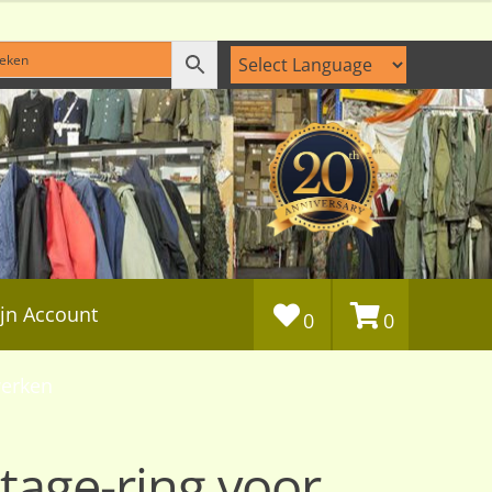
jn Account
0
0
erken
age-ring voor