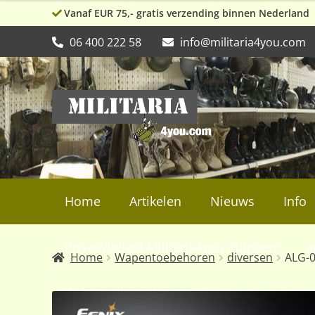
Vanaf EUR 75,- gratis verzending binnen Nederland
06 400 222 58
info@militaria4you.com
Ga
Ga
door
naar
naar
de
navigatie
inhoud
Home
Artikelen
Nieuws
Info
Privacybeleid Militaria4you Zutphen
a
Home
Wapentoebehoren
diversen
ALG-0
WW2, collectibles en militaria