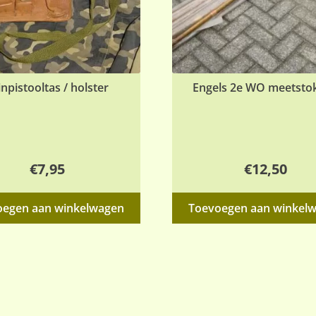
inpistooltas / holster
Engels 2e WO meetsto
€
7,95
€
12,50
oegen aan winkelwagen
Toevoegen aan winkel