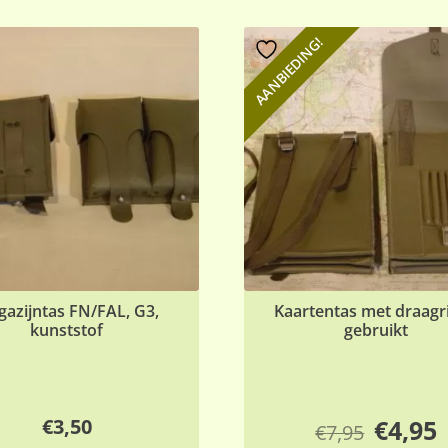
AANBIEDING!
azijntas FN/FAL, G3,
Kaartentas met draagr
kunststof
gebruikt
Oorspro
H
€
3,50
€
4,95
€
7,95