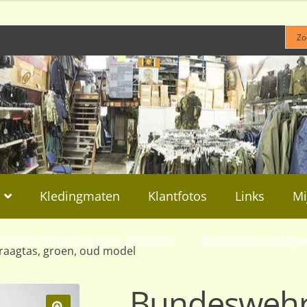
Kledingmaten
Klantfotos
Links
Mi
rtikelen-militaria4you-Zutphen
Boeken & naslagw
aagtas, groen, oud model
Bundeswehr 