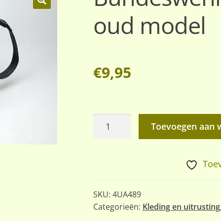
oud model
🔍
€
9,95
Bundeswehr
Toevoegen aan 
draagtas,
groen,
oud
Toev
model
aantal
SKU:
4UA489
Categorieën:
Kleding en uitrusting