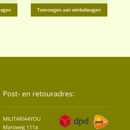
rijs
wagen
Toevoegen aan winkelwagen
s:
4,95.
Post- en retouradres:
MILITARIA4YOU
Marsweg 111a