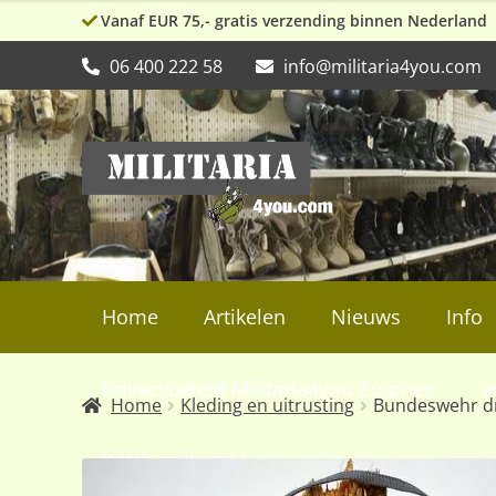
Vanaf EUR 75,- gratis verzending binnen Nederland
06 400 222 58
info@militaria4you.com
Ga
Ga
door
naar
naar
de
navigatie
inhoud
Home
Artikelen
Nieuws
Info
Privacybeleid Militaria4you Zutphen
a
Home
Kleding en uitrusting
Bundeswehr dr
WW2, collectibles en militaria