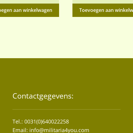
prijs
p
oegen aan winkelwagen
Toevoegen aan winkel
was:
i
€7,95.
€
Contactgegevens:
Tel.: 0031(0)640022258
Email:
info@militaria4you.com