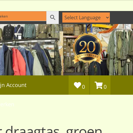
jn Account
0
0
erken
draagtas, groen,