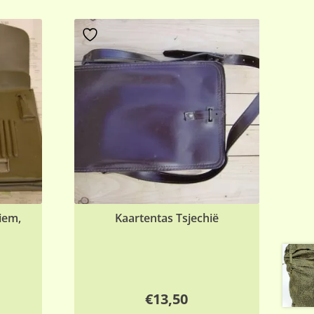
iem,
Kaartentas Tsjechië
nkelijke
uidige
€
13,50