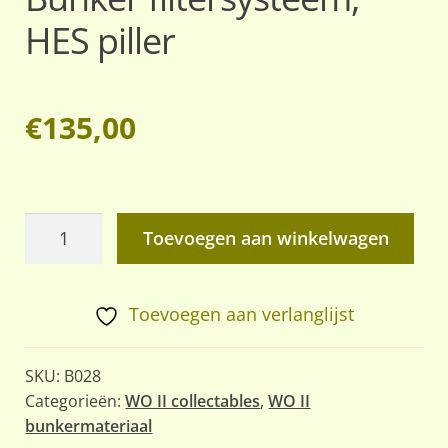
HES piller
€
135,00
Bunker
Toevoegen aan winkelwagen
filtersysteem,
HES
piller
Toevoegen aan verlanglijst
aantal
SKU:
B028
Categorieën:
WO II collectables
,
WO II
bunkermateriaal