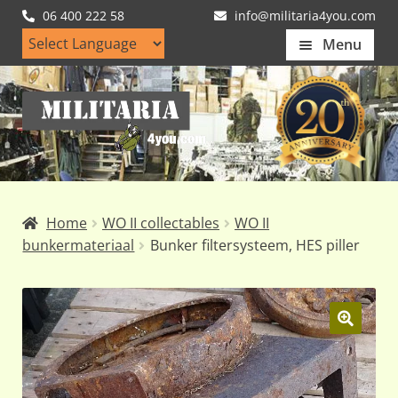
06 400 222 58
info@militaria4you.com
Menu
Home
Ga
Ga
Artikelen
door
naar
naar
de
Nieuws
navigatie
inhoud
Kledingmaten
Home
WO II collectables
WO II
Klantfotos
bunkermateriaal
Bunker filtersysteem, HES piller
Mijn Account
Subme
uitvou
🔍