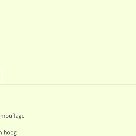
camouflage
m hoog