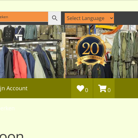
jn Account
0
0
erken
foon