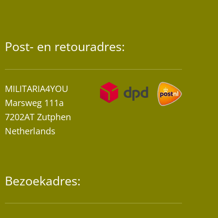
worden
op
de
Post- en retouradres:
productpagina
MILITARIA4YOU
Marsweg 111a
7202AT Zutphen
Netherlands
Bezoekadres: