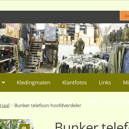
Kledingmaten
Klantfotos
Links
Mi
rtikelen-militaria4you-Zutphen
Boeken & naslagw
riaal
Bunker telefoon hoofdverdeler
Bunker tele