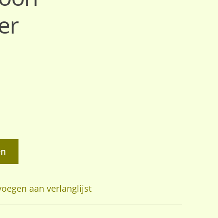
er
en
oegen aan verlanglijst