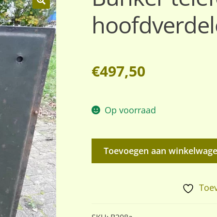
hoofdverdel
🔍
€
497,50
Op voorraad
Bunker
Toevoegen aan winkelwag
telefoon
hoofdverdeler
aantal
Toev