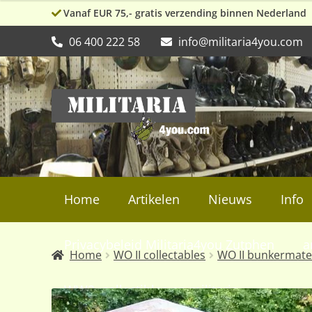
Vanaf EUR 75,- gratis verzending binnen Nederland
06 400 222 58
info@militaria4you.com
Ga
Ga
door
naar
naar
de
navigatie
inhoud
Home
Artikelen
Nieuws
Info
Privacybeleid Militaria4you Zutphen
a
Home
WO II collectables
WO II bunkermate
WW2, collectibles en militaria