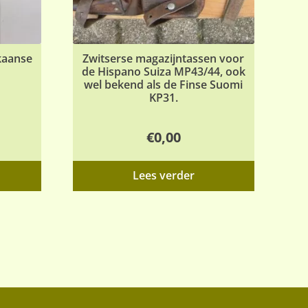
kaanse
Zwitserse magazijntassen voor
de Hispano Suiza MP43/44, ook
wel bekend als de Finse Suomi
KP31.
€
0,00
Dit
Lees verder
product
heeft
meerdere
variaties.
Deze
optie
kan
gekozen