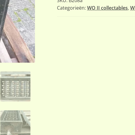
SKU:
B208a
Categorieën:
WO II collectables
,
W