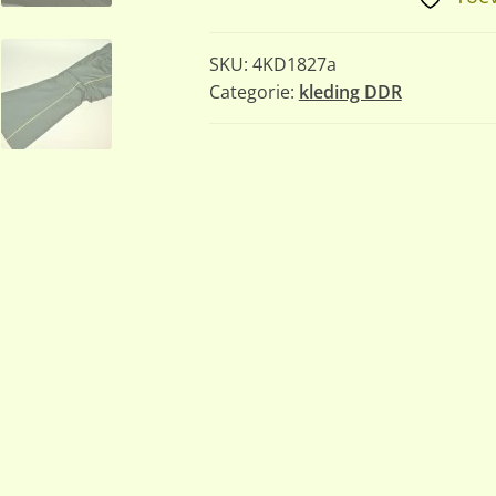
Muzikantenuniform
aantal
SKU:
4KD1827a
Categorie:
kleding DDR