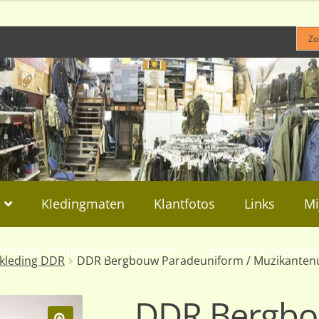
Kledingmaten
Klantfotos
Links
Mi
rtikelen-militaria4you-Zutphen
Boeken & naslagw
kleding DDR
DDR Bergbouw Paradeuniform / Muzikanten
DDR Bergb