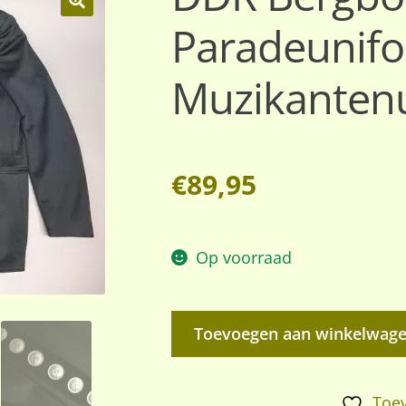
Paradeunifo
🔍
Muzikanten
€
89,95
Op voorraad
DDR
Toevoegen aan winkelwag
Bergbouw
Paradeuniform
/
Toev