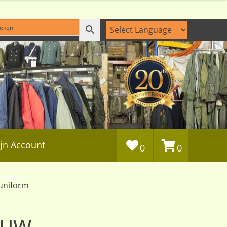
jn Account
0
0
erken
uniform
ouw