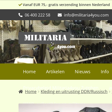
Vanaf EUR 75,- gratis verzending binnen Nederland
06 400 222 58
info@militaria4you.com
Ga
Ga
door
naar
naar
de
navigatie
inhoud
Home
Artikelen
Nieuws
Info
Privacybeleid Militaria4you Zutphen
a
Home
Kleding en uitrusting DDR/Russisch
WW2, collectibles en militaria