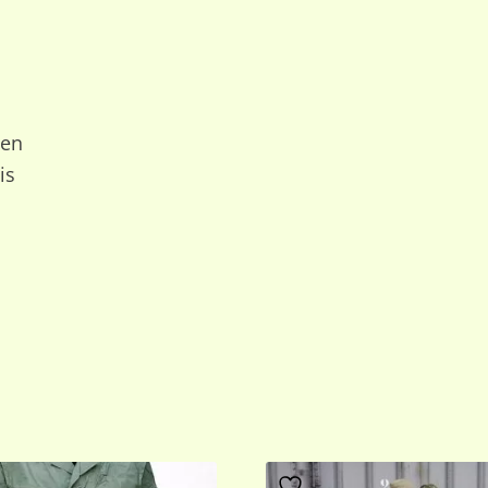
men
is