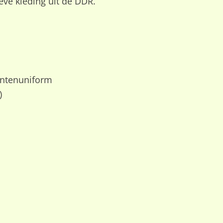
eve kleding uit de DDR.
ntenuniform
)