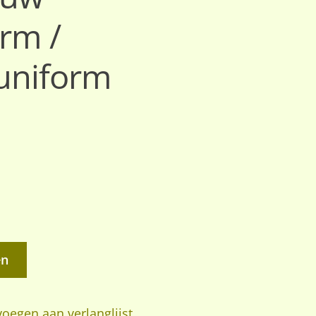
rm /
uniform
en
oegen aan verlanglijst