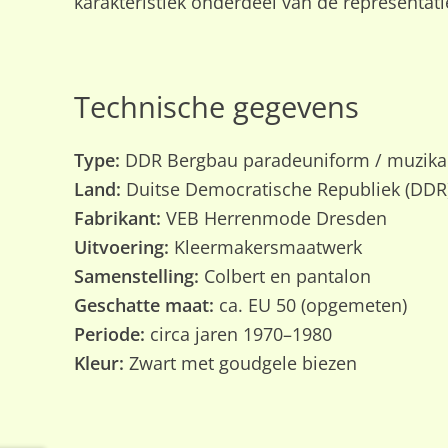
karakteristiek onderdeel van de representati
Technische gegevens
Type:
DDR Bergbau paradeuniform / muzika
Land:
Duitse Democratische Republiek (DDR
Fabrikant:
VEB Herrenmode Dresden
Uitvoering:
Kleermakersmaatwerk
Samenstelling:
Colbert en pantalon
Geschatte maat:
ca. EU 50 (opgemeten)
Periode:
circa jaren 1970–1980
Kleur:
Zwart met goudgele biezen