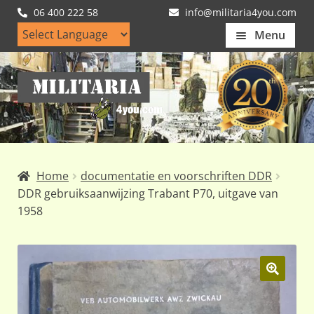
06 400 222 58
info@militaria4you.com
Menu
Home
Ga
Ga
Artikelen
door
naar
naar
de
Nieuws
navigatie
inhoud
Kledingmaten
Home
documentatie en voorschriften DDR
Klantfotos
DDR gebruiksaanwijzing Trabant P70, uitgave van
1958
Mijn Account
Subme
uitvou
🔍