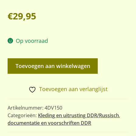
€
29,95
Op voorraad
DDR
Toevoegen aan winkelwagen
gebruiksaanwijzing
Trabant
P70,
Toevoegen aan verlanglijst
uitgave
van
Artikelnummer:
4DV150
1958
Categorieën:
Kleding en uitrusting DDR/Russisch
,
documentatie en voorschriften DDR
aantal