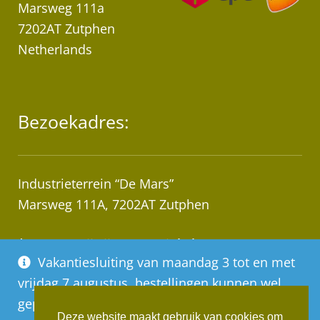
Marsweg 111a
7202AT Zutphen
Netherlands
Bezoekadres:
Industrieterrein “De Mars”
Marsweg 111A, 7202AT Zutphen
* Let op! Wij zijn geen winkel!
Vakantiesluiting van maandag 3 tot en met
Afhalen van bestellingen op afspraak!
vrijdag 7 augustus, bestellingen kunnen wel
geplaatst worden, deze worden vanaf
Deze website maakt gebruik van cookies om