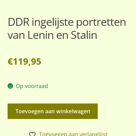
DDR ingelijste portretten
van Lenin en Stalin
€
119,95
Op voorraad
DDR
Toevoegen aan winkelwagen
ingelijste
portretten
van
Toevoegen aan verlanglijst