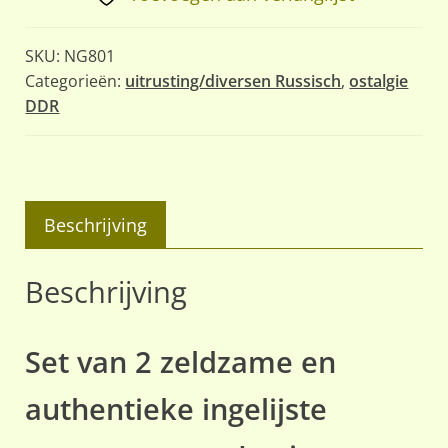
Lenin
en
SKU:
NG801
Stalin
Categorieën:
uitrusting/diversen Russisch
,
ostalgie
DDR
aantal
Beschrijving
Beschrijving
Set van 2 zeldzame en
authentieke ingelijste