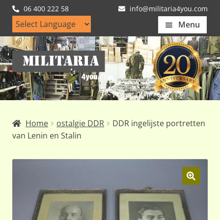
06 400 222 58
info@militaria4you.com
Menu
Home
Ga
Ga
Artikelen
door
naar
naar
de
Nieuws
navigatie
inhoud
Kledingmaten
Home
ostalgie DDR
DDR ingelijste portretten
Klantfotos
van Lenin en Stalin
Mijn Account
Subme
uitvou
🔍