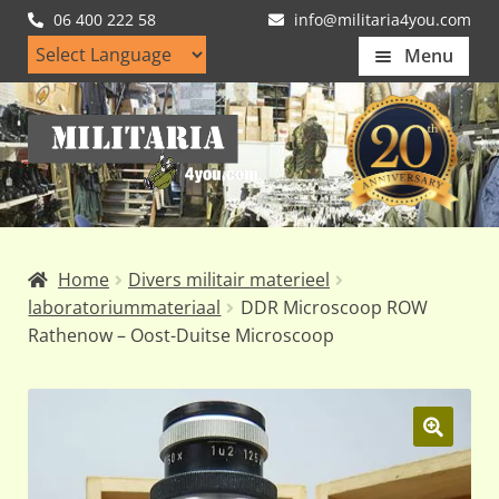
06 400 222 58
info@militaria4you.com
Menu
Home
Ga
Ga
Artikelen
door
naar
naar
de
Nieuws
navigatie
inhoud
Kledingmaten
Home
Divers militair materieel
Klantfotos
laboratoriummateriaal
DDR Microscoop ROW
Rathenow – Oost-Duitse Microscoop
Mijn Account
Subme
uitvou
🔍