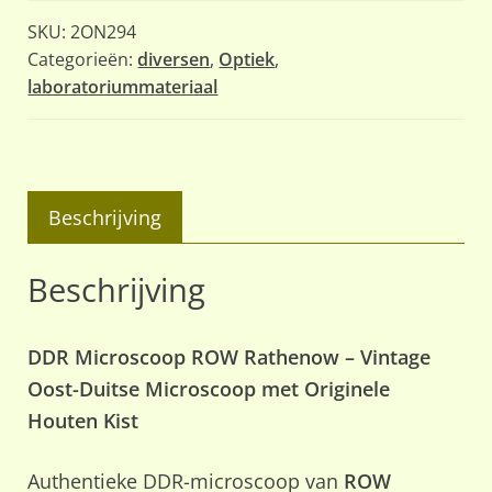
Oost-
SKU:
2ON294
Duitse
Categorieën:
diversen
,
Optiek
,
laboratoriummateriaal
Microscoop
aantal
Beschrijving
Beschrijving
DDR Microscoop ROW Rathenow – Vintage
Oost-Duitse Microscoop met Originele
Houten Kist
Authentieke DDR-microscoop van
ROW