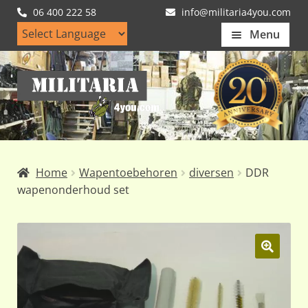
06 400 222 58
info@militaria4you.com
Menu
Home
Ga
Ga
Artikelen
door
naar
naar
de
Nieuws
navigatie
inhoud
Kledingmaten
Home
Wapentoebehoren
diversen
DDR
Klantfotos
wapenonderhoud set
Mijn Account
Subme
uitvou
🔍