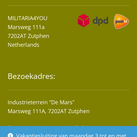
MILITARIA4YOU
Marsweg 111a
7202AT Zutphen
Netherlands
Bezoekadres:
Industrieterrein “De Mars”
Marsweg 111A, 7202AT Zutphen
* Let op! Wij zijn geen winkel!
Vakantiesluiting van maandag 3 tot en met
Afhalen van bestellingen op afspraak!