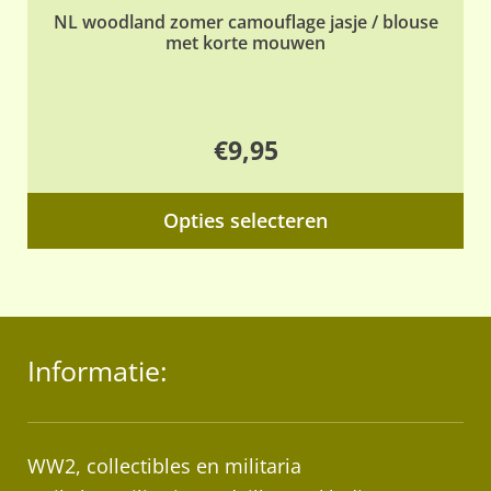
NL woodland zomer camouflage jasje / blouse
met korte mouwen
€
9,95
Dit
Opties selecteren
pr
hee
me
var
Informatie:
De
opt
ka
ge
WW2, collectibles en militaria