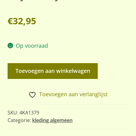
€
32,95
Op voorraad
Desert
Toevoegen aan winkelwagen
DPM
camouflage
windproof
Toevoegen aan verlanglijst
smock
jas,
SKU:
4KA1379
Royal
Categorie:
kleding algemeen
Navy