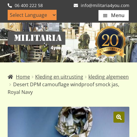
06 400 222 58
info@militaria4you.com
Menu
Home
Ga
Ga
Artikelen
door
naar
naar
de
Nieuws
navigatie
inhoud
Kledingmaten
Home
Kleding en uitrusting
kleding algemeen
Klantfotos
Desert DPM camouflage windproof smock jas,
Royal Navy
Mijn Account
Subme
uitvou
🔍