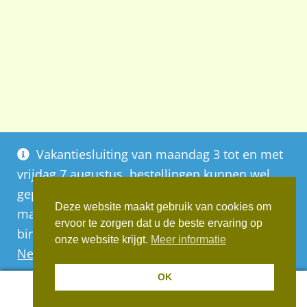
Vakantiesluiting van maandag 3 tot en met
vrijdag 7 augustus, bestellingen kunnen wel
geplaatst worden, deze worden vanaf
Deze website maakt gebruik van cookies om
maandag 10 augustus op volgorde van
ervoor te zorgen dat u de beste ervaring op
binnenkomst verwerkt
onze website krijgt.
Meer informatie
Negeren
OK
0