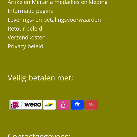
wo
Artikelen Militaria medailles en kleding
op
Informatie pagina
de
Leverings- en betalingsvoorwaarden
pr
Retour beleid
Verzendkosten
Privacy beleid
Veilig betalen met:
Contactgegevens: