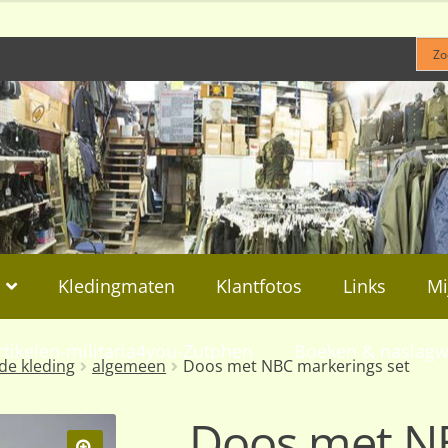
Kledingmaten
Klantfotos
Links
Mi
rtikelen-militaria4you-Zutphen
Boeken & naslagw
de kleding
algemeen
Doos met NBC markerings set
Doos met NB