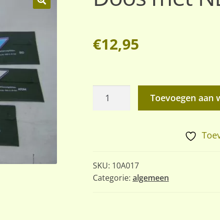
🔍
€
12,95
Doos
Toevoegen aan 
met
NBC
markerings
Toev
set
aantal
SKU:
10A017
Categorie:
algemeen