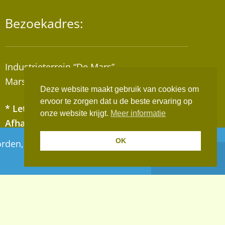
Bezoekadres:
Industrieterrein “De Mars”
Marsweg 111A, 7202AT Zutphen
Deze website maakt gebruik van cookies om
ervoor te zorgen dat u de beste ervaring op
* Let op! Wij zijn geen winkel!
onze website krijgt.
Meer informatie
Afhalen van bestellingen op afspraak!
OK
 worden, deze worden vanaf maandag 10 augustus
Negeren
Realisatie:
Websus