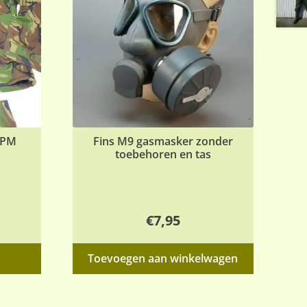
DPM
Fins M9 gasmasker zonder
toebehoren en tas
€
7,95
Dit
Toevoegen aan winkelwagen
product
heeft
meerdere