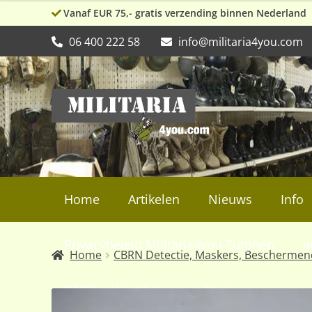
Vanaf EUR 75,- gratis verzending binnen Nederland
06 400 222 58
info@militaria4you.com
Ga
Ga
door
naar
naar
de
navigatie
inhoud
Home
Artikelen
Nieuws
Info
Privacybeleid Militaria4you Zutphen
a
Home
CBRN Detectie, Maskers, Beschermen
WW2, collectibles en militaria