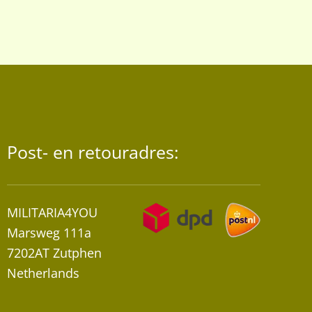
variaties.
Deze
optie
kan
gekozen
worden
op
de
Post- en retouradres:
productpagina
MILITARIA4YOU
Marsweg 111a
7202AT Zutphen
Netherlands