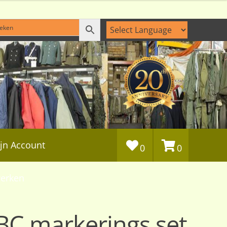
jn Account
0
0
erken
C markerings set