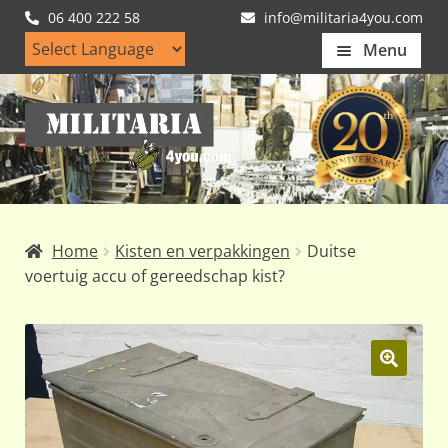
06 400 222 58
info@militaria4you.com
Menu
Home
Ga
Ga
Artikelen
door
naar
naar
de
Nieuws
navigatie
inhoud
Kledingmaten
Home
Kisten en verpakkingen
Duitse
Klantfotos
voertuig accu of gereedschap kist?
Mijn Account
Subme
uitvou
🔍