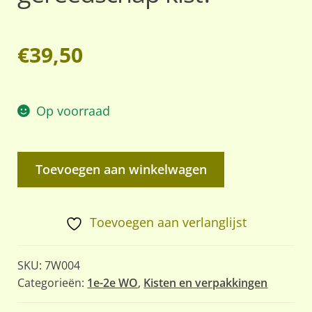
€
39,50
Op voorraad
Duitse
Toevoegen aan winkelwagen
voertuig
accu
of
Toevoegen aan verlanglijst
gereedschap
kist?
SKU:
7W004
aantal
Categorieën:
1e-2e WO
,
Kisten en verpakkingen