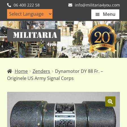
06 400 222 58
info@militaria4you.com
Menu
Home
Ga
Ga
Artikelen
door
naar
naar
de
Nieuws
navigatie
inhoud
Kledingmaten
Home
Zenders
Dynamotor DY 88 Fr. –
Klantfotos
Originele US Army Signal Corps
Mijn Account
Subme
uitvou
🔍