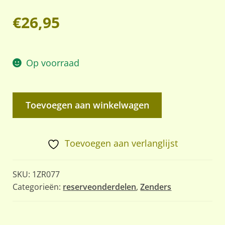
€
26,95
Op voorraad
Dynamotor
Toevoegen aan winkelwagen
DY
88
Fr.
Toevoegen aan verlanglijst
–
Originele
SKU:
1ZR077
US
Categorieën:
reserveonderdelen
,
Zenders
Army
Signal