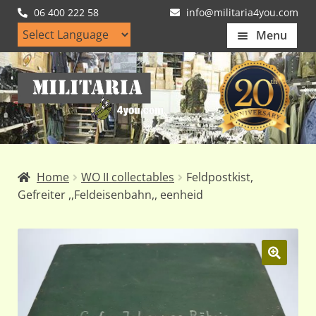
06 400 222 58
info@militaria4you.com
Menu
Home
Ga
Ga
Artikelen
door
naar
naar
de
Nieuws
navigatie
inhoud
Kledingmaten
Home
WO II collectables
Feldpostkist,
Klantfotos
Gefreiter ,,Feldeisenbahn,, eenheid
Mijn Account
Subme
uitvou
🔍