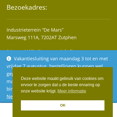
Bezoekadres:
Industrieterrein “De Mars”
Marsweg 111A, 7202AT Zutphen
* Let op! Wij zijn geen winkel!
Vakantiesluiting van maandag 3 tot en met
Afhalen van bestellingen op afspraak!
vrijdag 7 augustus, bestellingen kunnen wel
geplaatst worden, deze worden vanaf
Deze website maakt gebruik van cookies om
maandag 10 augustus op volgorde van
ervoor te zorgen dat u de beste ervaring op
binnenkomst verwerkt
Realisatie:
Websus
onze website krijgt.
Meer informatie
Negeren
OK
0