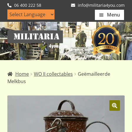
06 400 222 58
info@militaria4you.com
Menu
Home
Ga
Ga
Artikelen
door
naar
naar
de
Nieuws
navigatie
inhoud
Kledingmaten
Home
WO II collectables
Geëmailleerde
Klantfotos
Melkbus
Mijn Account
Subme
uitvou
🔍