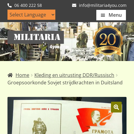
06 400 222 58
info@militaria4you.com
Menu
Home
Ga
Ga
Artikelen
door
naar
naar
de
Nieuws
navigatie
inhoud
Kledingmaten
Home
Kleding en uitrusting DDR/Russisch
Klantfotos
Groepsoorkonde Sovjet strijdkrachten in Duitsland
Mijn Account
Subme
uitvou
🔍