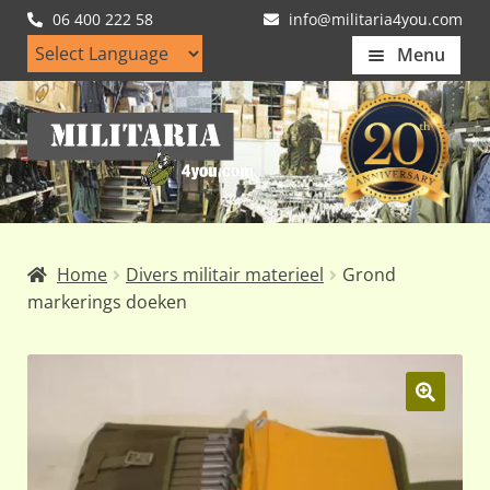
06 400 222 58
info@militaria4you.com
Menu
Home
Ga
Ga
Artikelen
door
naar
naar
de
Nieuws
navigatie
inhoud
Kledingmaten
Home
Divers militair materieel
Grond
Klantfotos
markerings doeken
Mijn Account
Subme
uitvou
🔍