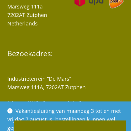
Marsweg 111a
7202AT Zutphen
Netherlands
Bezoekadres:
Industrieterrein “De Mars”
Marsweg 111A, 7202AT Zutphen
* Let op! Wij zijn geen winkel!
Vakantiesluiting van maandag 3 tot en met
Afhalen van bestellingen op afspraak!
vrijdag 7 augustus, bestellingen kunnen wel
geplaatst worden, deze worden vanaf