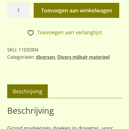
Grond
Toevoegen aan winkelwagen
markerings
doeken
aantal
Toevoegen aan verlanglijst
SKU:
11DD004
Categorieën:
diversen
,
Divers militair materieel
Beschrijving
Beschrijving
Grond markerings doeken in draagtas, voor