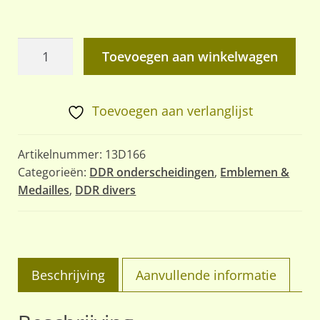
GST
Toevoegen aan winkelwagen
Gesellschaft
für
Sport
Toevoegen aan verlanglijst
und
Technik
Artikelnummer:
13D166
Quali-
Categorieën:
DDR onderscheidingen
,
Emblemen &
Medailles
,
DDR divers
Spange
aantal
Beschrijving
Aanvullende informatie