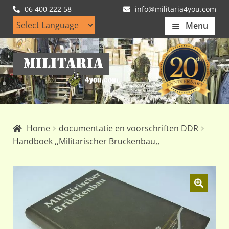
06 400 222 58
info@militaria4you.com
Menu
Home
Ga
Ga
Artikelen
door
naar
naar
de
Nieuws
navigatie
inhoud
Kledingmaten
Home
documentatie en voorschriften DDR
Klantfotos
Handboek ,,Militarischer Bruckenbau,,
Mijn Account
Subme
uitvou
🔍