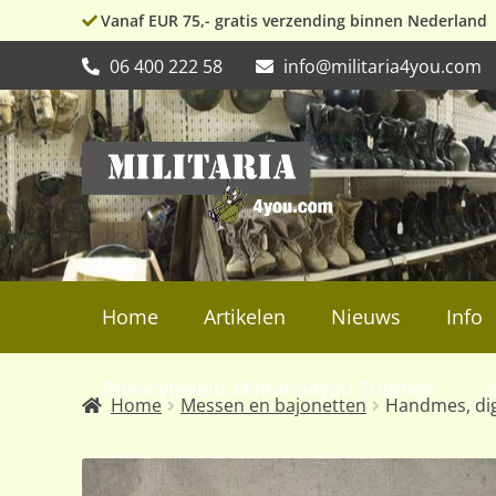
Vanaf EUR 75,- gratis verzending binnen Nederland
06 400 222 58
info@militaria4you.com
Ga
Ga
door
naar
naar
de
navigatie
inhoud
Home
Artikelen
Nieuws
Info
Privacybeleid Militaria4you Zutphen
a
Home
Messen en bajonetten
Handmes, dig
WW2, collectibles en militaria