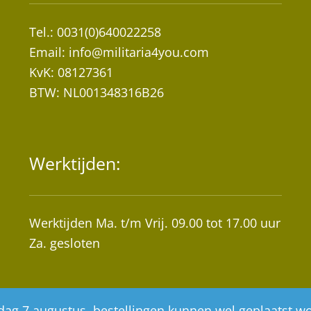
Tel.: 0031(0)640022258
Email:
info@militaria4you.com
KvK: 08127361
BTW: NL001348316B26
Werktijden:
Werktijden Ma. t/m Vrij. 09.00 tot 17.00 uur
Za. gesloten
ijdag 7 augustus, bestellingen kunnen wel geplaatst