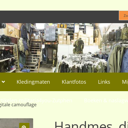
Kledingmaten
Klantfotos
Links
Mi
rtikelen-militaria4you-Zutphen
Boeken & naslagw
itale camouflage
Handmes, di