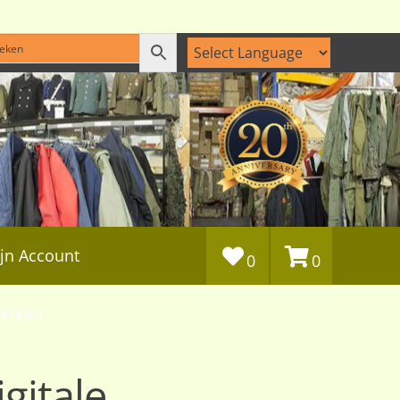
jn Account
0
0
erken
gitale