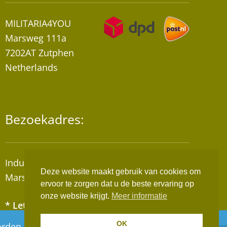
MILITARIA4YOU
Marsweg 111a
7202AT Zutphen
Netherlands
Bezoekadres:
Industrieterrein “De Mars”
Deze website maakt gebruik van cookies om
Marsweg 111A, 7202AT Zutphen
ervoor te zorgen dat u de beste ervaring op
onze website krijgt.
Meer informatie
* Let op! Wij zijn geen winkel!
Afhalen van bestellingen op afspraak!
OK
 worden, deze worden vanaf maandag 10 augustus