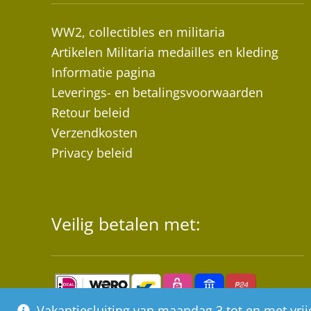
WW2, collectibles en militaria
Artikelen Militaria medailles en kleding
Informatie pagina
Leverings- en betalingsvoorwaarden
Retour beleid
Verzendkosten
Privacy beleid
Veilig betalen met:
Vakantiesluiting van maandag 3 tot en met vr