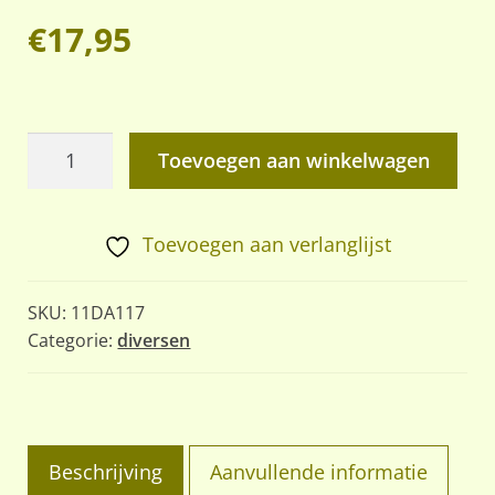
€
17,95
Holster
Toevoegen aan winkelwagen
voor
Duitse
P
Toevoegen aan verlanglijst
38
aantal
SKU:
11DA117
Categorie:
diversen
Beschrijving
Aanvullende informatie