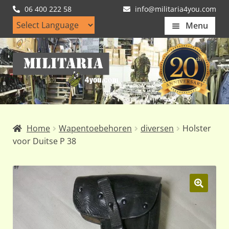
06 400 222 58
info@militaria4you.com
Menu
Home
Ga
Ga
Artikelen
door
naar
naar
de
Nieuws
navigatie
inhoud
Kledingmaten
Home
Wapentoebehoren
diversen
Holster
Klantfotos
voor Duitse P 38
Mijn Account
Subme
uitvou
🔍