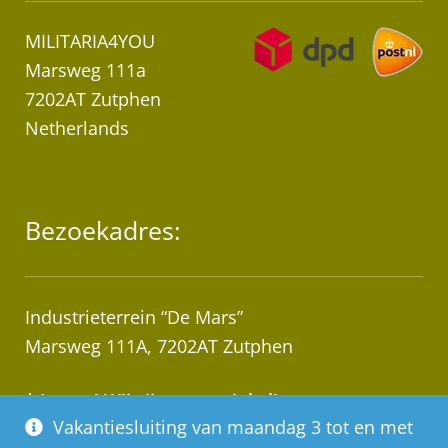
MILITARIA4YOU
Marsweg 111a
7202AT Zutphen
Netherlands
Bezoekadres:
Industrieterrein “De Mars”
Marsweg 111A, 7202AT Zutphen
* Let op! Wij zijn geen winkel!
Vakantiesluiting van maandag 3 tot en met
Afhalen van bestellingen op afspraak!