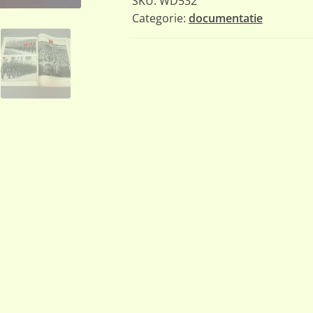
SKU:
WD532
Hitlers
Categorie:
documentatie
aantal