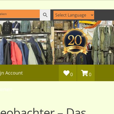
jn Account
0
0
erken
 Beobachter – Das