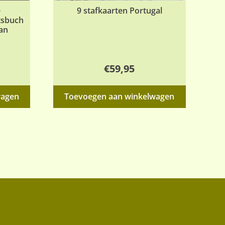
e
9 stafkaarten Portugal
tsbuch
van
€
59,95
wagen
Toevoegen aan winkelwagen