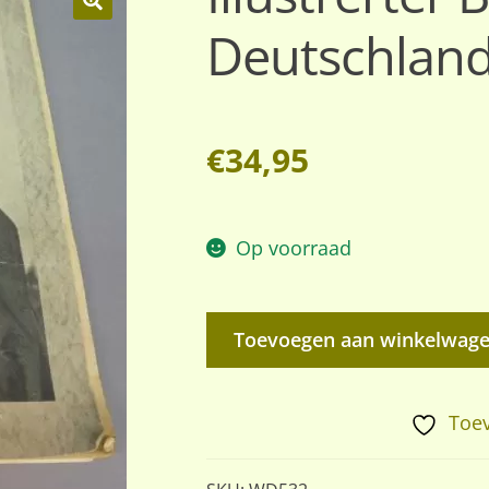
Deutschland 
🔍
€
34,95
Op voorraad
Illustrerter
Toevoegen aan winkelwag
Beobachter
–
Das
Toev
Deutschland
Adolf