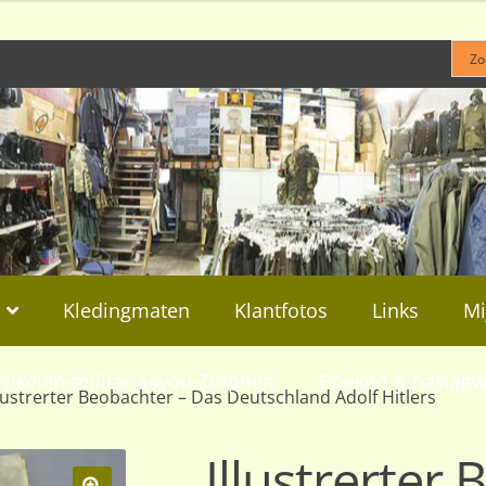
Kledingmaten
Klantfotos
Links
Mi
rtikelen-militaria4you-Zutphen
Boeken & naslagw
llustrerter Beobachter – Das Deutschland Adolf Hitlers
Illustrerter