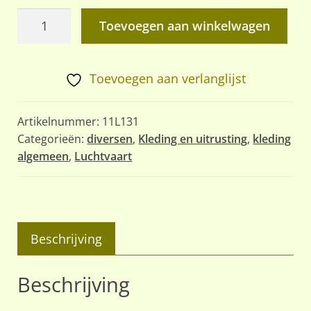
Kogel
Toevoegen aan winkelwagen
en
scherfwerend
vest
Toevoegen aan verlanglijst
voor
F16
Artikelnummer:
11L131
piloten
Categorieën:
diversen
,
Kleding en uitrusting
,
kleding
algemeen
,
Luchtvaart
aantal
Beschrijving
Beschrijving