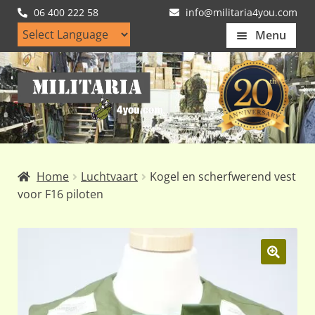
06 400 222 58
info@militaria4you.com
Menu
Home
Ga
Ga
Artikelen
door
naar
naar
de
Nieuws
navigatie
inhoud
Kledingmaten
Home
Luchtvaart
Kogel en scherfwerend vest
Klantfotos
voor F16 piloten
Mijn Account
Subme
uitvou
🔍