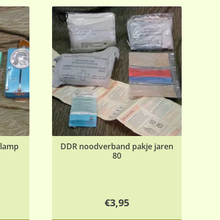
klamp
DDR noodverband pakje jaren
80
€
3,95