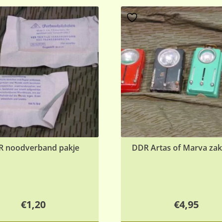
R noodverband pakje
DDR Artas of Marva za
€
1,20
€
4,95