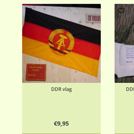
DDR vlag
DD
€
9,95