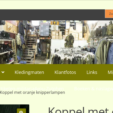
Kledingmaten
Klantfotos
Links
Mi
rtikelen-militaria4you-Zutphen
Boeken & naslagw
Koppel met oranje knipperlampen
Koppel met 