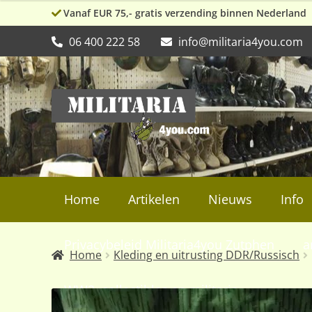
Vanaf EUR 75,- gratis verzending binnen Nederland
06 400 222 58
info@militaria4you.com
Ga
Ga
door
naar
naar
de
navigatie
inhoud
Home
Artikelen
Nieuws
Info
Privacybeleid Militaria4you Zutphen
a
Home
Kleding en uitrusting DDR/Russisch
WW2, collectibles en militaria