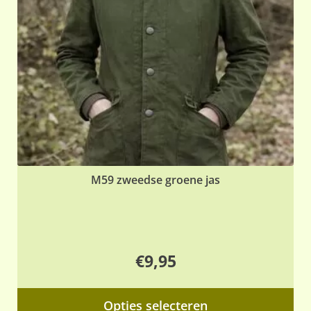
ge
wo
op
de
pr
M59 zweedse groene jas
€
9,95
Dit
Opties selecteren