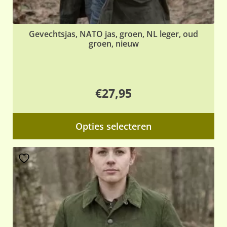
Gevechtsjas, NATO jas, groen, NL leger, oud
groen, nieuw
€
27,95
Dit
Opties selecteren
pr
hee
me
var
De
opt
ka