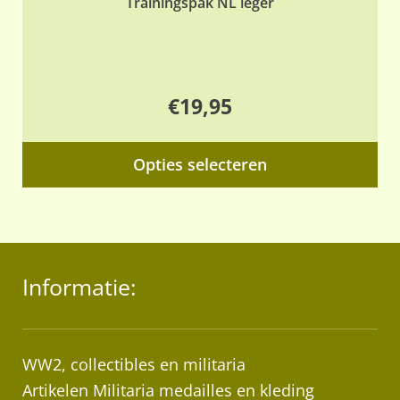
Trainingspak NL leger
€
19,95
Dit
Opties selecteren
pr
hee
me
var
Informatie:
De
opt
ka
ge
WW2, collectibles en militaria
wo
Artikelen Militaria medailles en kleding