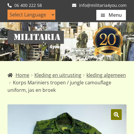
06 400 222 58
info@militaria4you.com
Menu
Home
Ga
Ga
Artikelen
door
naar
naar
de
Nieuws
navigatie
inhoud
Kledingmaten
Home
Kleding en uitrusting
kleding algemeen
Klantfotos
Korps Mariniers tropen / jungle camouflage
uniform, jas en broek
Mijn Account
Subme
uitvou
🔍