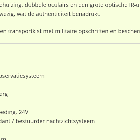
uizing, dubbele oculairs en een grote optische IR-unit
ezig, wat de authenticiteit benadrukt.
uten transportkist met militaire opschriften en besch
observatiesysteem
erg
oeding, 24V
t / bestuurder nachtzichtsysteem
0 m