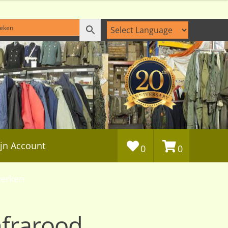
jn Account
0
0
erken
nfrarood