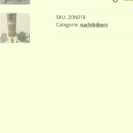
met
Originele
SKU:
2ON018
Transportkist
Categorie:
nachtkijkers
aantal