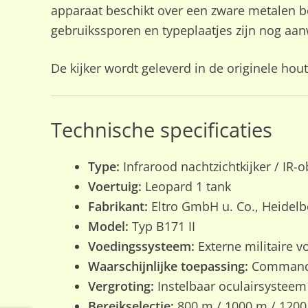
apparaat beschikt over een zware metalen beh
gebruikssporen en typeplaatjes zijn nog aanw
De kijker wordt geleverd in de originele ho
Technische specificaties
Type:
Infrarood nachtzichtkijker / IR-
Voertuig:
Leopard 1 tank
Fabrikant:
Eltro GmbH u. Co., Heidelb
Model:
Typ B171 II
Voedingssysteem:
Externe militaire v
Waarschijnlijke toepassing:
Commandan
Vergroting:
Instelbaar oculairsysteem
Bereikselectie:
800 m / 1000 m / 120