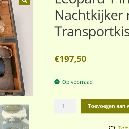
Nachtkijker 
🔍
Transportkis
€
197,50
Op voorraad
Leopard
Toevoegen aan 
1
Infrarood
Nachtkijker
Toev