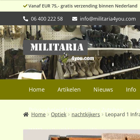
Vanaf EUR 75,- gratis verzending binnen Nederland
06 400 222 58
info@militaria4you.com
Ga
Ga
door
naar
naar
de
navigatie
inhoud
Home
Artikelen
Nieuws
Info
Privacybeleid Militaria4you Zutphen
a
Home
Optiek
nachtkijkers
Leopard 1 Infr
WW2, collectibles en militaria