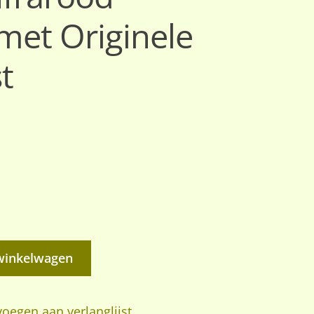
met Originele
t
winkelwagen
oegen aan verlanglijst