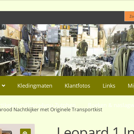
Kledingmaten
Klantfotos
Links
Mi
rtikelen-militaria4you-Zutphen
Boeken & naslagw
arood Nachtkijker met Originele Transportkist
Leopard 1 I