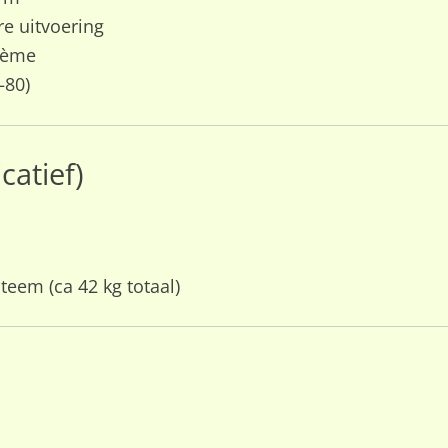
re uitvoering
rème
–80)
catief)
teem (ca 42 kg totaal)