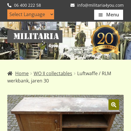
06 400 222 58
info@militaria4you.com
Menu
Home
Ga
Ga
Artikelen
door
naar
naar
de
Nieuws
navigatie
inhoud
Kledingmaten
Home
WO II collectables
Luftwaffe / RLM
Klantfotos
werkbank, jaren 30
Mijn Account
Subme
uitvou
🔍