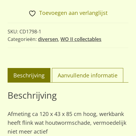
RLM
werkbank,
Toevoegen aan verlanglijst
jaren
30
SKU:
CD1798-1
aantal
Categorieën:
diversen
,
WO II collectables
Beschrijving
Aanvullende informatie
Beschrijving
Afmeting ca 120 x 43 x 85 cm hoog, werkbank
heeft flink wat houtwormschade, vermoedelijk
niet meer actief