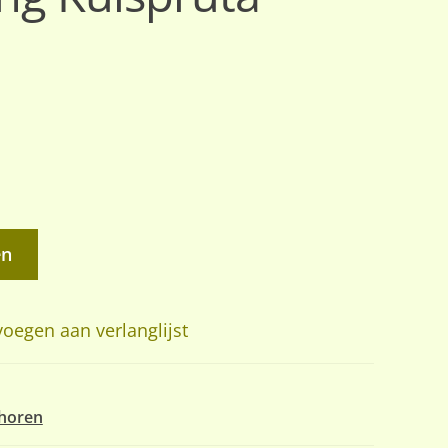
en
oegen aan verlanglijst
horen