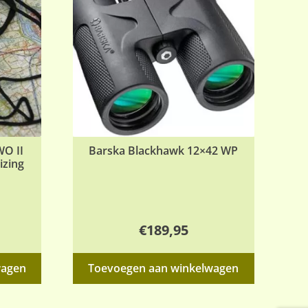
WO II
Barska Blackhawk 12×42 WP
izing
€
189,95
wagen
Toevoegen aan winkelwagen