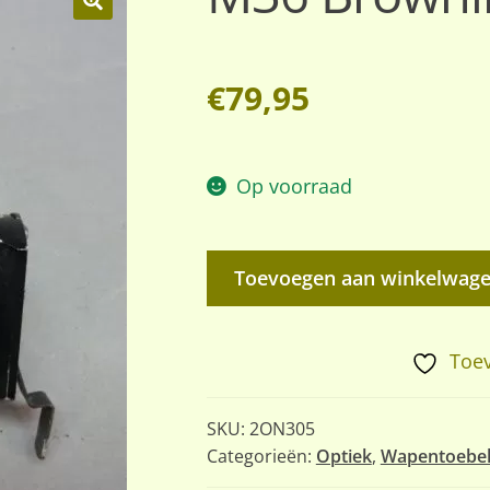
🔍
€
79,95
Op voorraad
M36
Toevoegen aan winkelwag
Browning
Kulspruta
aantal
Toev
SKU:
2ON305
Categorieën:
Optiek
,
Wapentoebe