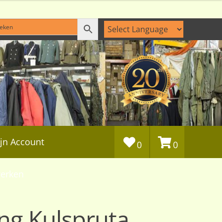
jn Account
0
0
erken
ng Kulspruta