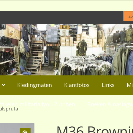
Kledingmaten
Klantfotos
Links
Mi
rtikelen-militaria4you-Zutphen
Boeken & naslagw
ulspruta
M36 Browni