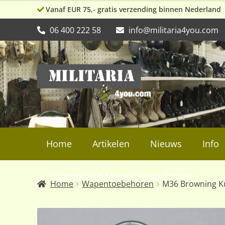
Vanaf EUR 75,- gratis verzending binnen Nederland
06 400 222 58
info@militaria4you.com
Ga
Ga
door
naar
naar
de
navigatie
inhoud
Home
Artikelen
Nieuws
Info
Privacybeleid Militaria4you Zutphen
a
Home
Wapentoebehoren
M36 Browning K
WW2, collectibles en militaria