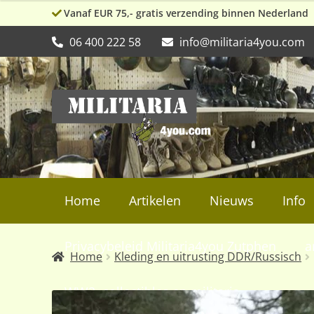
Vanaf EUR 75,- gratis verzending binnen Nederland
06 400 222 58
info@militaria4you.com
Ga
Ga
door
naar
naar
de
navigatie
inhoud
Home
Artikelen
Nieuws
Info
Privacybeleid Militaria4you Zutphen
a
Home
Kleding en uitrusting DDR/Russisch
WW2, collectibles en militaria