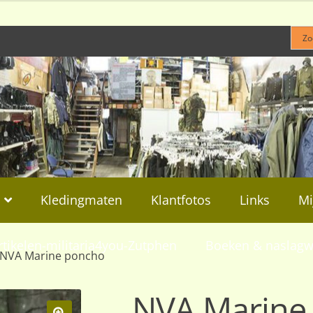
Kledingmaten
Klantfotos
Links
Mi
rtikelen-militaria4you-Zutphen
Boeken & naslagw
NVA Marine poncho
NVA Marine