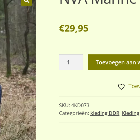
🔍
€
29,95
NVA
Toevoegen aan 
Marine
poncho
aantal
Toev
SKU:
4KD073
Categorieën:
kleding DDR
,
Kleding