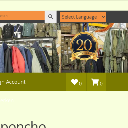
jn Account
0
0
erken
 poncho