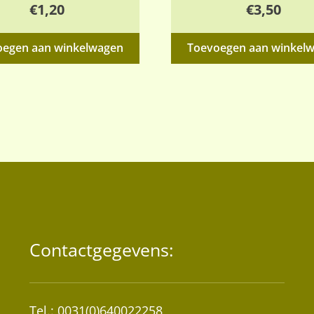
€
1,20
€
3,50
oegen aan winkelwagen
Toevoegen aan winkel
Contactgegevens:
Tel.: 0031(0)640022258