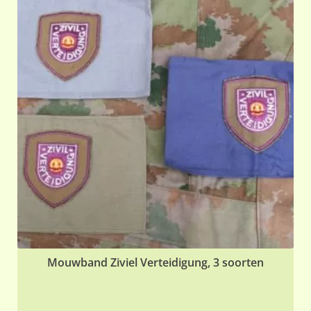
var
De
opt
ka
ge
wo
op
de
pr
Mouwband Ziviel Verteidigung, 3 soorten