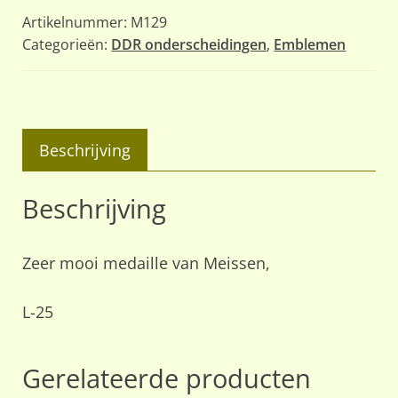
(
Artikelnummer:
M129
Meissen
Categorieën:
DDR onderscheidingen
,
Emblemen
)
aantal
Beschrijving
Beschrijving
Zeer mooi medaille van Meissen,
L-25
Gerelateerde producten