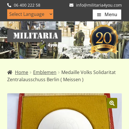
06 400 222 58
info@militaria4you.com
Menu
Home
Ga
Ga
Artikelen
door
naar
naar
de
Nieuws
navigatie
inhoud
Kledingmaten
Home
Emblemen
Medaille Volks Solidaritat
Klantfotos
Zentralausschuss Berlin ( Meissen )
Mijn Account
Subme
uitvou
🔍