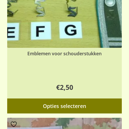
Emblemen voor schouderstukken
€
2,50
Dit
Opties selecteren
pr
hee
me