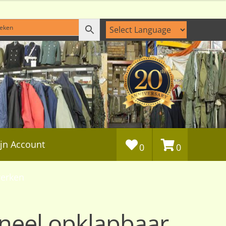
jn Account
0
0
erken
oneel opklapbaar