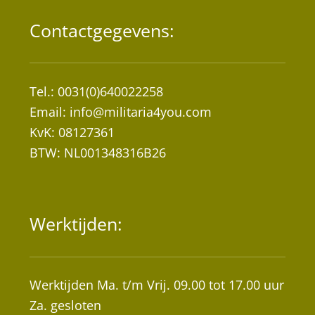
de
Contactgegevens:
productpagina
Tel.: 0031(0)640022258
Email:
info@militaria4you.com
KvK: 08127361
BTW: NL001348316B26
Werktijden:
Werktijden Ma. t/m Vrij. 09.00 tot 17.00 uur
Za. gesloten