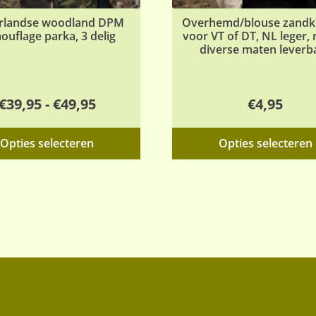
rlandse woodland DPM
Overhemd/blouse zandkl
ouflage parka, 3 delig
voor VT of DT, NL leger, 
diverse maten leverb
Prijsklasse:
€
39,95
-
€
49,95
€
4,95
€39,95
Dit
Opties selecteren
Opties selecteren
tot
product
€49,95
heeft
meerdere
variaties.
Deze
optie
kan
gekozen
worden
op