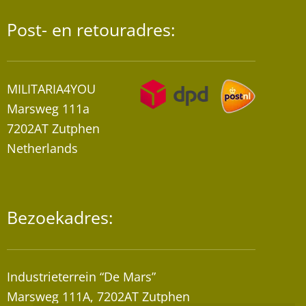
de
Post- en retouradres:
productpagina
MILITARIA4YOU
Marsweg 111a
7202AT Zutphen
Netherlands
Bezoekadres:
Industrieterrein “De Mars”
Marsweg 111A, 7202AT Zutphen