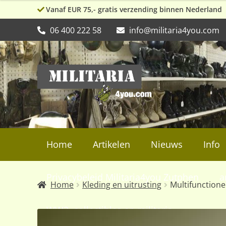
Vanaf EUR 75,- gratis verzending binnen Nederland
06 400 222 58
info@militaria4you.com
Ga
Ga
door
naar
naar
de
navigatie
inhoud
Home
Artikelen
Nieuws
Info
Privacybeleid Militaria4you Zutphen
a
Home
Kleding en uitrusting
Multifunctione
WW2, collectibles en militaria