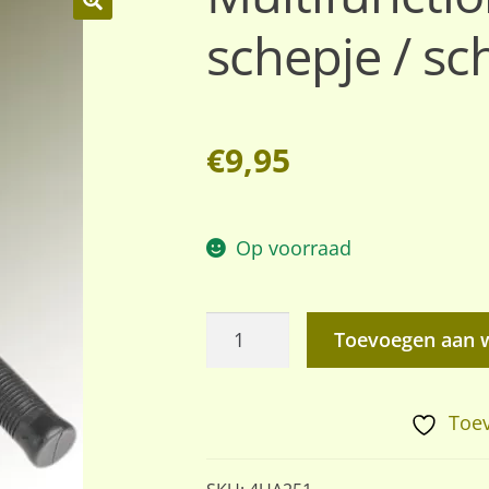
schepje / sc
🔍
€
9,95
Op voorraad
Multifunctioneel
Toevoegen aan 
opklapbaar
schepje
/
Toev
schep
aantal