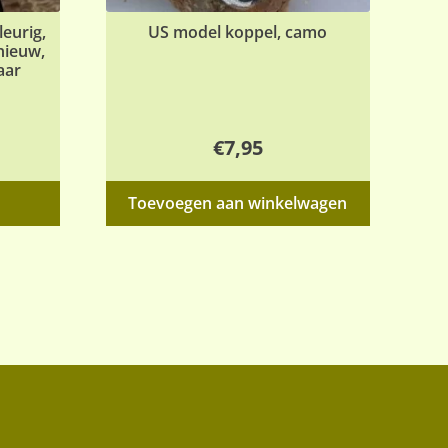
eurig,
US model koppel, camo
nieuw,
aar
€
7,95
Dit
Toevoegen aan winkelwagen
product
heeft
meerdere
variaties.
Deze
optie
kan
gekozen
worden
op