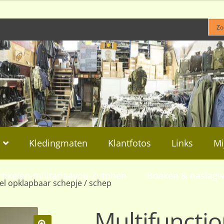
Kledingmaten
Klantfotos
Links
Mi
rtikelen-militaria4you-Zutphen
Boeken & naslagw
el opklapbaar schepje / schep
Multifuncti