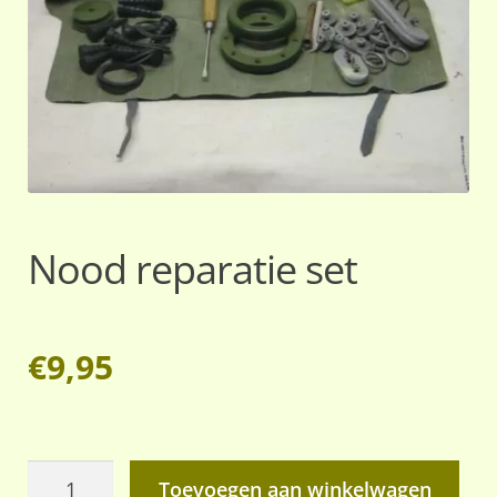
Nood reparatie set
€
9,95
Nood
Toevoegen aan winkelwagen