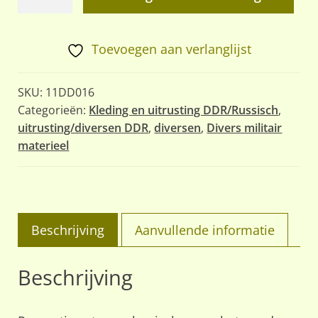
reparatie
set
aantal
Toevoegen aan verlanglijst
SKU:
11DD016
Categorieën:
Kleding en uitrusting DDR/Russisch
,
uitrusting/diversen DDR
,
diversen
,
Divers militair
materieel
Beschrijving
Aanvullende informatie
Beschrijving