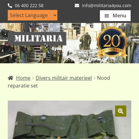
06 400 222 58
info@militaria4you.com
Menu
Home
Ga
Ga
Artikelen
door
naar
naar
de
Nieuws
navigatie
inhoud
Kledingmaten
Home
Divers militair materieel
Nood
Klantfotos
reparatie set
Mijn Account
Subme
uitvou
🔍