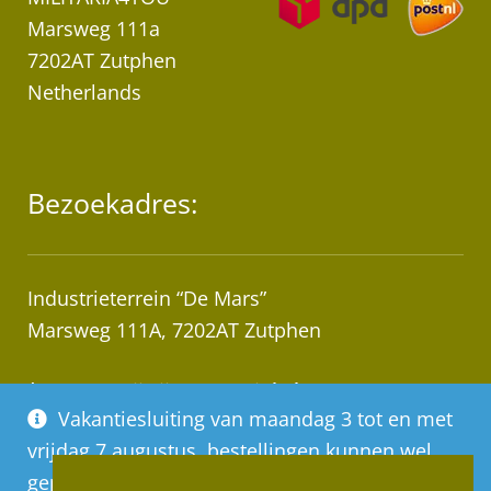
Marsweg 111a
7202AT Zutphen
Netherlands
Bezoekadres:
Industrieterrein “De Mars”
Marsweg 111A, 7202AT Zutphen
* Let op! Wij zijn geen winkel!
Vakantiesluiting van maandag 3 tot en met
Afhalen van bestellingen op afspraak!
vrijdag 7 augustus, bestellingen kunnen wel
geplaatst worden, deze worden vanaf