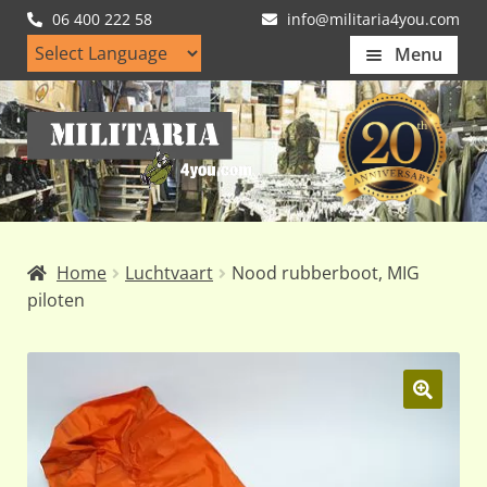
06 400 222 58
info@militaria4you.com
Menu
Home
Ga
Ga
Artikelen
door
naar
naar
de
Nieuws
navigatie
inhoud
Kledingmaten
Home
Luchtvaart
Nood rubberboot, MIG
Klantfotos
piloten
Mijn Account
Subme
uitvou
🔍