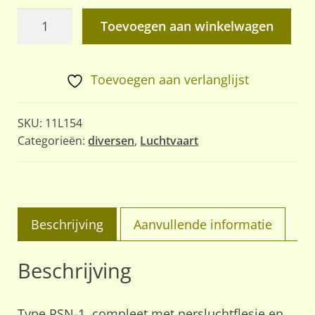
Nood
Toevoegen aan winkelwagen
rubberboot,
MIG
piloten
Toevoegen aan verlanglijst
aantal
SKU:
11L154
Categorieën:
diversen
,
Luchtvaart
Beschrijving
Aanvullende informatie
Beschrijving
Type PSN-1, compleet met persluchtflesje en