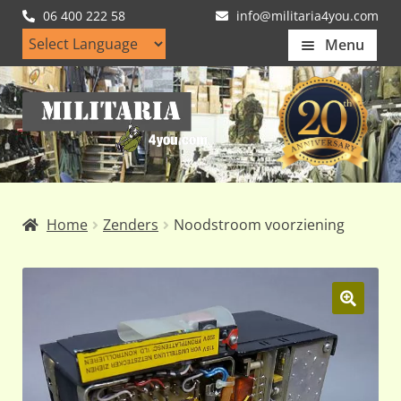
06 400 222 58
info@militaria4you.com
Menu
Home
Ga
Ga
Artikelen
door
naar
naar
de
Nieuws
navigatie
inhoud
Kledingmaten
Home
Zenders
Noodstroom voorziening
Klantfotos
Mijn Account
Subme
uitvou
🔍