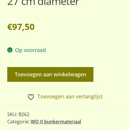
27 cm diameter
€
97,50
Op voorraad
Originele
Toevoegen aan winkelwagen
Duitse
bunker
ventilatieklep
Toevoegen aan verlanglijst
uit
WO2,
SKU:
B262
27
Categorie:
WO II bunkermateriaal
cm