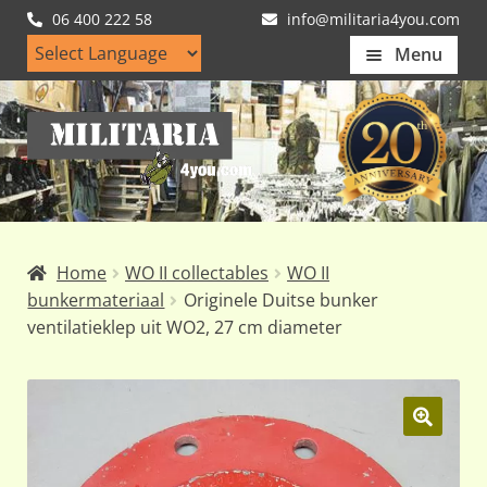
06 400 222 58
info@militaria4you.com
Menu
Home
Ga
Ga
Artikelen
door
naar
naar
de
Nieuws
navigatie
inhoud
Kledingmaten
Home
WO II collectables
WO II
Klantfotos
bunkermateriaal
Originele Duitse bunker
ventilatieklep uit WO2, 27 cm diameter
Mijn Account
Subme
uitvou
🔍