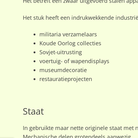
Het betreft een zwaar uitgevoerd stalen appa
Het stuk heeft een indrukwekkende industriële
militaria verzamelaars
Koude Oorlog collecties
Sovjet-uitrusting
voertuig- of wapendisplays
museumdecoratie
restauratieprojecten
Staat
In gebruikte maar nette originele staat me
Mechanische delen grotendeels aanwezig.