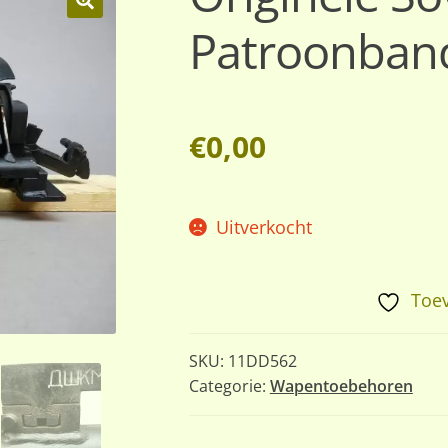
Patroonband
🔍
€
0,00
Uitverkocht
Toev
SKU:
11DD562
Categorie:
Wapentoebehoren