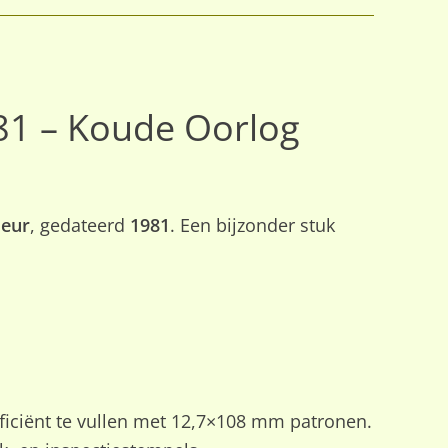
81 – Koude Oorlog
leur
, gedateerd
1981
. Een bijzonder stuk
iciënt te vullen met 12,7×108 mm patronen.