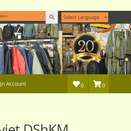
jn Account
0
0
erken
ovjet DShKM