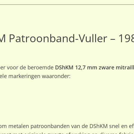
M Patroonband-Vuller – 19
ller voor de beroemde
DShKM 12,7 mm zware mitrail
inele markeringen waaronder:
om metalen patroonbanden van de DShKM snel en eff