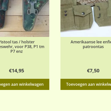
Pistool tas / holster
Amerikaanse lee enfi
swehr, voor P38, P1 tm
patroontas
P7 enz
€
14,95
€
7,50
oegen aan winkelwagen
Toevoegen aan winkel