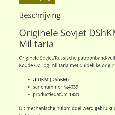
Beschrijving
Originele Sovjet DShK
Militaria
Originele Sovjet/Russische patroonband-vu
Koude Oorlog-militaria met duidelijke orig
ДШКМ (DShKM)
serienummer
№4639
productiedatum
1981
Dit mechanische hulpmiddel werd gebruikt 