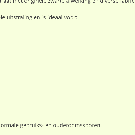
raat met originele zwarte afwerking en diverse fabrie
 uitstraling en is ideaal voor:
t normale gebruiks- en ouderdomssporen.