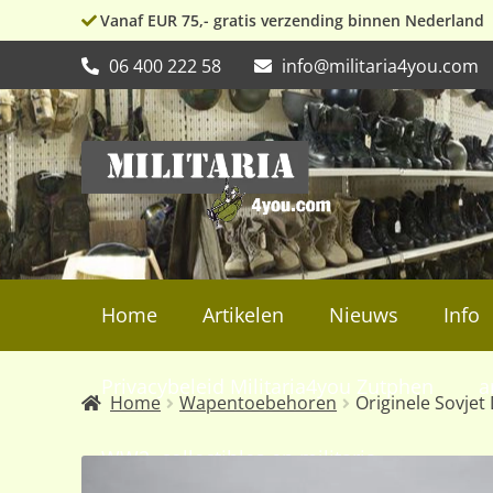
Vanaf EUR 75,- gratis verzending binnen Nederland
06 400 222 58
info@militaria4you.com
Ga
Ga
door
naar
naar
de
navigatie
inhoud
Home
Artikelen
Nieuws
Info
Privacybeleid Militaria4you Zutphen
a
Home
Wapentoebehoren
Originele Sovje
WW2, collectibles en militaria