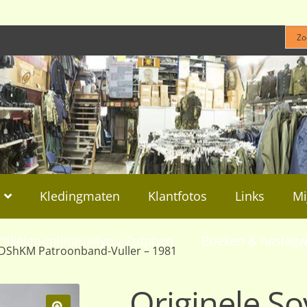
Kledingmaten
Klantfotos
Links
Mi
rtikelen-militaria4you-Zutphen
Boeken & naslagw
t DShKM Patroonband-Vuller – 1981
Originele S