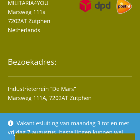
MILITARIA4YOU
Marsweg 111a
7202AT Zutphen
Netherlands
Bezoekadres:
Industrieterrein “De Mars”
Marsweg 111A, 7202AT Zutphen
* Let op! Wij zijn geen winkel!
Vakantiesluiting van maandag 3 tot en met
Afhalen van bestellingen op afspraak!
vrijdag 7 augustus, bestellingen kunnen wel