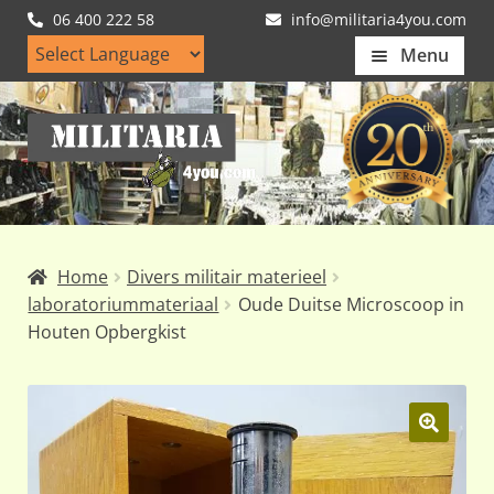
06 400 222 58
info@militaria4you.com
Menu
Home
Ga
Ga
Artikelen
door
naar
naar
de
Nieuws
navigatie
inhoud
Kledingmaten
Home
Divers militair materieel
Klantfotos
laboratoriummateriaal
Oude Duitse Microscoop in
Houten Opbergkist
Mijn Account
Subme
uitvou
🔍