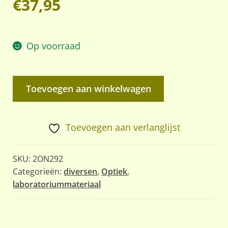
€
37,95
Op voorraad
Oude
Toevoegen aan winkelwagen
Duitse
Microscoop
in
Toevoegen aan verlanglijst
Houten
Opbergkist
SKU:
2ON292
aantal
Categorieën:
diversen
,
Optiek
,
laboratoriummateriaal