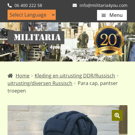
06 400 222 58
info@militaria4you.com
Menu
Home
Ga
Ga
Artikelen
door
naar
naar
de
Nieuws
navigatie
inhoud
Kledingmaten
Home
Kleding en uitrusting DDR/Russisch
Klantfotos
uitrusting/diversen Russisch
Para cap, pantser
troepen
Mijn Account
Subme
uitvou
🔍