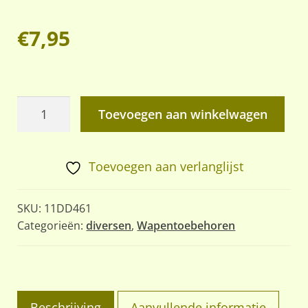
€
7,95
Russisch
Toevoegen aan winkelwagen
petroleum
of
olie
Toevoegen aan verlanglijst
busje
aantal
SKU:
11DD461
Categorieën:
diversen
,
Wapentoebehoren
Beschrijving
Aanvullende informatie