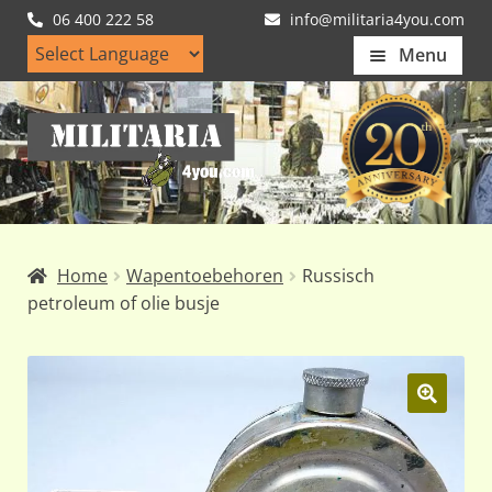
06 400 222 58
info@militaria4you.com
Menu
Home
Ga
Ga
Artikelen
door
naar
naar
de
Nieuws
navigatie
inhoud
Kledingmaten
Home
Wapentoebehoren
Russisch
Klantfotos
petroleum of olie busje
Mijn Account
Subme
uitvou
🔍