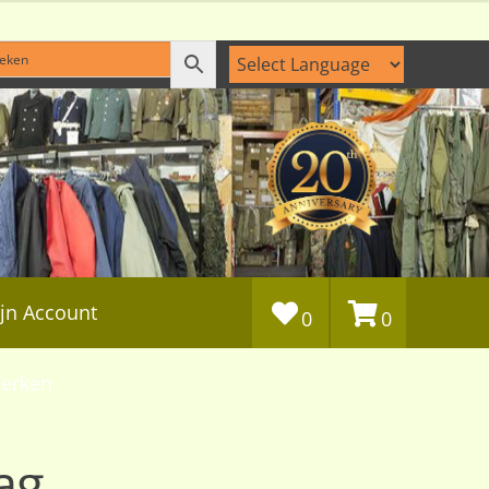
jn Account
0
0
erken
ag.