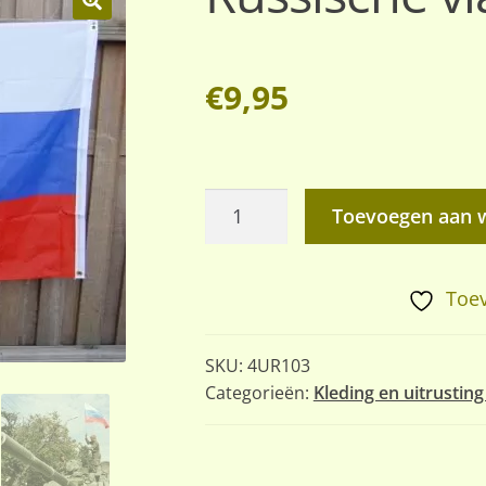
🔍
€
9,95
Russische
Toevoegen aan 
vlag.
aantal
Toev
SKU:
4UR103
Categorieën:
Kleding en uitrustin