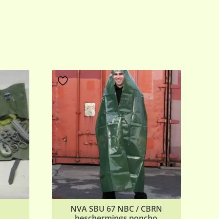
t
NVA SBU 67 NBC / CBRN
beschermings poncho