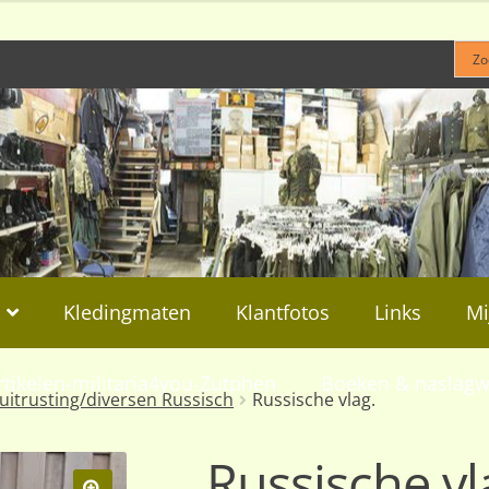
Kledingmaten
Klantfotos
Links
Mi
rtikelen-militaria4you-Zutphen
Boeken & naslagw
uitrusting/diversen Russisch
Russische vlag.
Russische vl