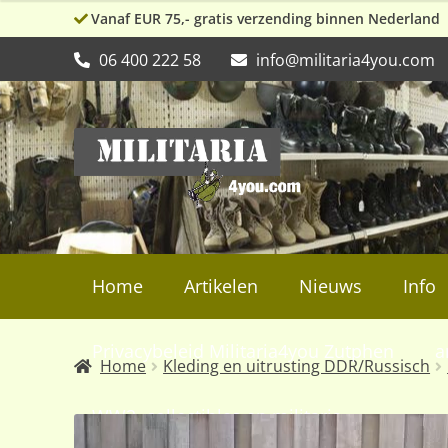
Vanaf EUR 75,- gratis verzending binnen Nederland
06 400 222 58
info@militaria4you.com
Ga
Ga
door
naar
naar
de
navigatie
inhoud
Home
Artikelen
Nieuws
Info
Privacybeleid Militaria4you Zutphen
a
Home
Kleding en uitrusting DDR/Russisch
WW2, collectibles en militaria