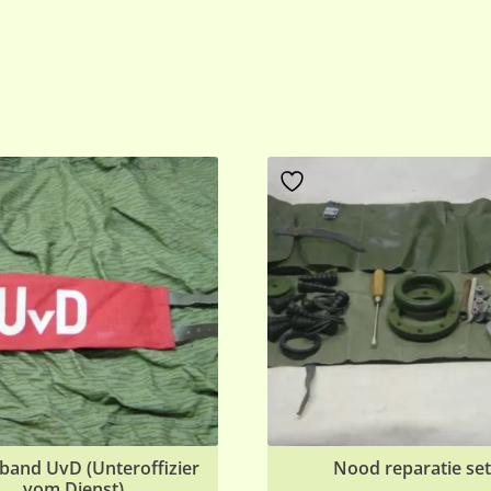
and UvD (Unteroffizier
Nood reparatie se
vom Dienst)