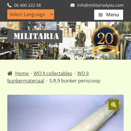
06 400 222 58
info@militaria4you.com
Menu
Home
Ga
Ga
Artikelen
door
naar
naar
de
Nieuws
navigatie
inhoud
Kledingmaten
Home
WO II collectables
WO II
Klantfotos
bunkermateriaal
S.R.9 bunker periscoop
Mijn Account
Subme
uitvou
🔍