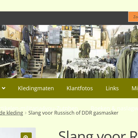
Kledingmaten
Klantfotos
Links
Mi
rtikelen-militaria4you-Zutphen
Boeken & naslagw
de kleding
Slang voor Russisch of DDR gasmasker
Slang voor 