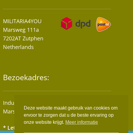
MILITARIA4YOU
Marsweg 111a
7202AT Zutphen
Netherlands
Bezoekadres:
Industrieterrein “De Mars”
Deze website maakt gebruik van cookies om
Marsweg 111A, 7202AT Zutphen
ervoor te zorgen dat u de beste ervaring op
onze website krijgt.
Meer informatie
* Let op! Wij zijn geen winkel!