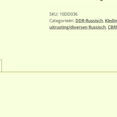
SKU:
10DD036
Categorieën:
DDR-Russisch
,
Kledi
uitrusting/diversen Russisch
,
CBRN