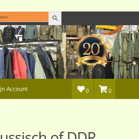
jn Account
0
0
erken
Russisch of DDR