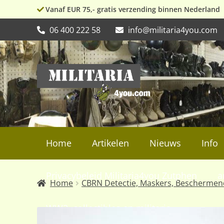
Vanaf EUR 75,- gratis verzending binnen Nederland
06 400 222 58
info@militaria4you.com
Ga
Ga
door
naar
naar
de
navigatie
inhoud
Home
Artikelen
Nieuws
Info
Privacybeleid Militaria4you Zutphen
a
Home
CBRN Detectie, Maskers, Beschermen
WW2, collectibles en militaria