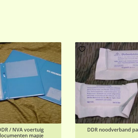
DDR / NVA voertuig
DDR noodverband pa
documenten mapje