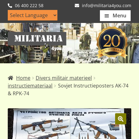
06 400 222 58
info@militaria4you.com
Menu
Home
Ga
Ga
Artikelen
door
naar
naar
de
Nieuws
navigatie
inhoud
Kledingmaten
Home
Divers militair materieel
Klantfotos
instructiemateriaal
Sovjet Instructieposters AK-74
& RPK-74
Mijn Account
Subme
uitvou
🔍