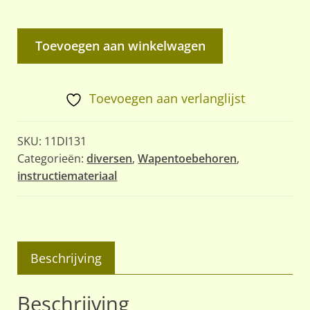
Sovjet
Toevoegen aan winkelwagen
Instructieposters
AK-
74
Toevoegen aan verlanglijst
&
RPK-
SKU:
11DI131
74
Categorieën:
diversen
,
Wapentoebehoren
,
instructiemateriaal
aantal
Beschrijving
Beschrijving