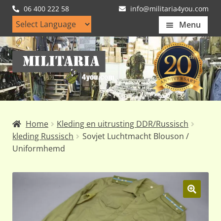
06 400 222 58
info@militaria4you.com
Menu
Home
Ga
Ga
Artikelen
door
naar
naar
de
Nieuws
navigatie
inhoud
Kledingmaten
Home
Kleding en uitrusting DDR/Russisch
Klantfotos
kleding Russisch
Sovjet Luchtmacht Blouson /
Uniformhemd
Mijn Account
Subme
uitvou
🔍