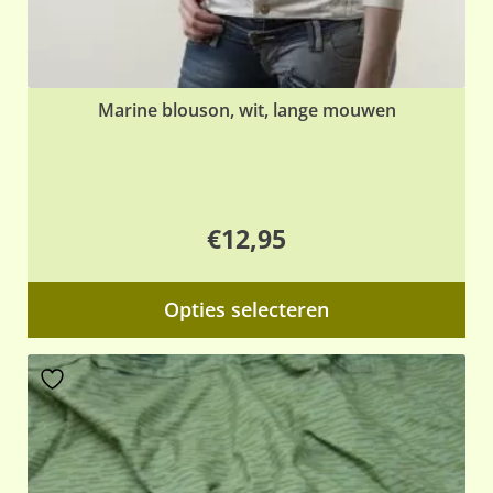
Marine blouson, wit, lange mouwen
€
12,95
Dit
Opties selecteren
pr
hee
me
var
De
opt