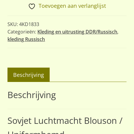
/
Toevoegen aan verlanglijst
Uniformhemd
aantal
SKU:
4KD1833
Categorieën:
Kleding en uitrusting DDR/Russisch
,
kleding Russisch
Beschrijving
Beschrijving
Sovjet Luchtmacht Blouson /