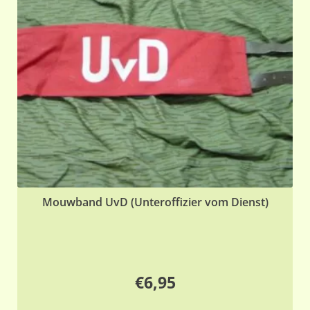
ka
ge
wo
op
de
pr
Mouwband UvD (Unteroffizier vom Dienst)
€
6,95