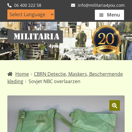
06 400 222 58
info@militaria4you.com
Menu
Home
Ga
Ga
Artikelen
door
naar
naar
de
Nieuws
navigatie
inhoud
Kledingmaten
Home
CBRN Detectie, Maskers, Beschermende
Klantfotos
kleding
Sovjet NBC overlaarzen
Mijn Account
Subme
uitvou
🔍