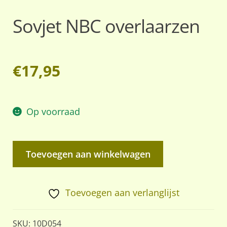
Sovjet NBC overlaarzen
€
17,95
Op voorraad
Sovjet
Toevoegen aan winkelwagen
NBC
overlaarzen
aantal
Toevoegen aan verlanglijst
SKU:
10D054