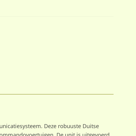
municatiesysteem. Deze robuuste Duitse
 commandovoertuigen. De unit is uitgevoerd