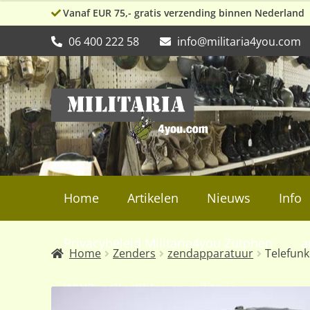
Vanaf EUR 75,- gratis verzending binnen Nederland
06 400 222 58
info@militaria4you.com
Ga
Ga
door
naar
naar
de
navigatie
inhoud
Home
Artikelen
Nieuws
Info
Privacybeleid Militaria4you Zutphen
a
Home
Zenders
zendapparatuur
Telefun
WW2, collectibles en militaria