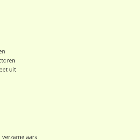
en
ctoren
eet uit
ia verzamelaars