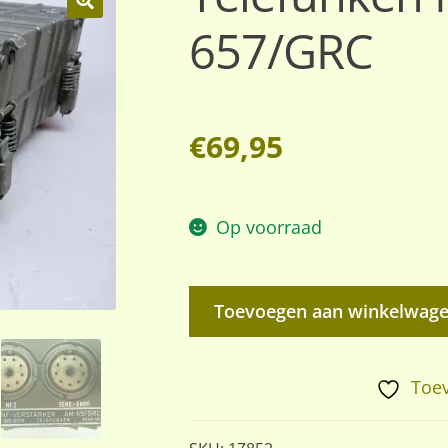
657/GRC
🔍
€
69,95
Op voorraad
Telefunken
Toevoegen aan winkelwag
NF-
Verstärker
AM-
Toev
657/GRC
aantal