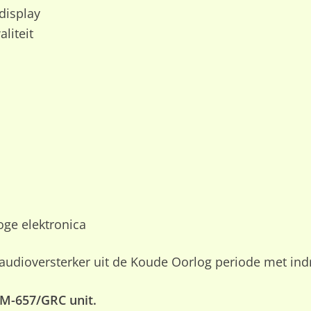
display
liteit
oge elektronica
 audioversterker uit de Koude Oorlog periode met in
AM-657/GRC unit.