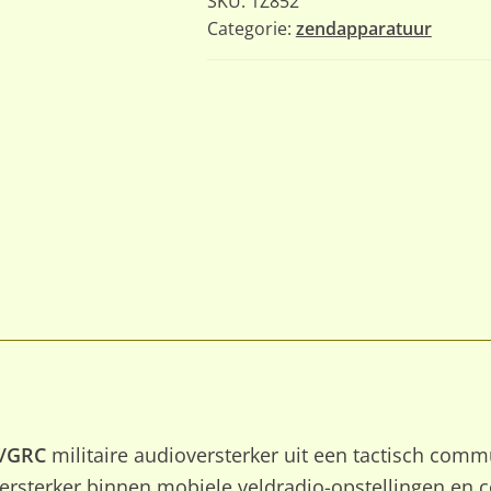
SKU:
1Z852
Categorie:
zendapparatuur
7/GRC
militaire audioversterker uit een tactisch com
 versterker binnen mobiele veldradio-opstellingen en