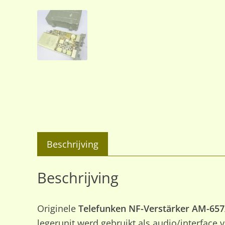
Beschrijving
Beschrijving
Originele
Telefunken NF-Verstärker AM-65
legerunit werd gebruikt als audio/interface