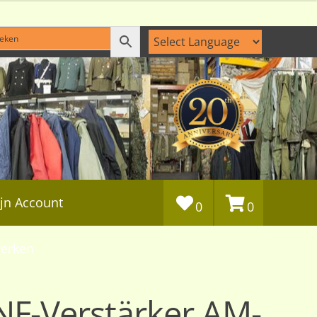
jn Account
0
0
erken
NF-Verstärker AM-