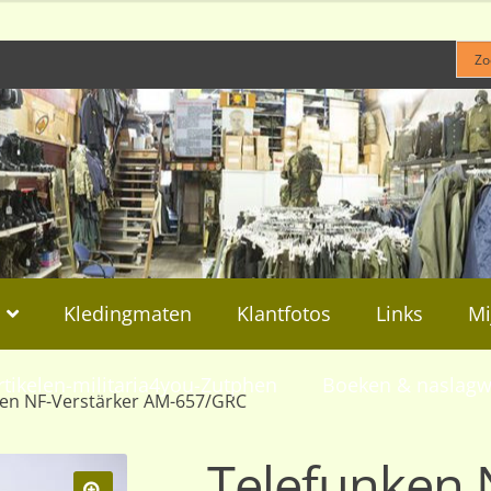
Kledingmaten
Klantfotos
Links
Mi
rtikelen-militaria4you-Zutphen
Boeken & naslagw
ken NF-Verstärker AM-657/GRC
Telefunken 