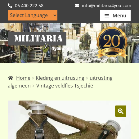
06 400 222 58
info@militaria4you.com
Menu
Home
Ga
Ga
Artikelen
door
naar
naar
de
Nieuws
navigatie
inhoud
Kledingmaten
Home
Kleding en uitrusting
uitrusting
Klantfotos
algemeen
Vintage veldfles Tsjechië
Mijn Account
Subme
uitvou
🔍