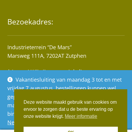
Bezoekadres:
Industrieterrein “De Mars”
Marsweg 111A, 7202AT Zutphen
* Let op! Wij zijn geen winkel!
Vakantiesluiting van maandag 3 tot en met
Afhalen van bestellingen op afspraak!
vrijdag 7 augustus, bestellingen kunnen wel
geplaatst worden, deze worden vanaf
Deze website maakt gebruik van cookies om
maandag 10 augustus op volgorde van
ervoor te zorgen dat u de beste ervaring op
binnenkomst verwerkt
Realisatie:
Websus
onze website krijgt.
Meer informatie
Negeren