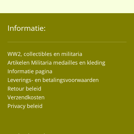
hee
me
var
Informatie:
De
opt
ka
ge
WW2, collectibles en militaria
wo
Artikelen Militaria medailles en kleding
op
Informatie pagina
de
Leverings- en betalingsvoorwaarden
pr
Retour beleid
Verzendkosten
Privacy beleid