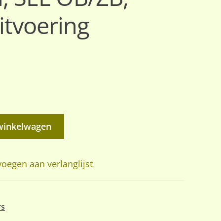
itvoering
winkelwagen
oegen aan verlanglijst
rs