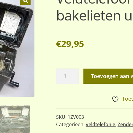
bakelieten u
🔍
€
29,95
Veldtelefoon,
Toevoegen aan 
SEL
OB/ZB,
bakelieten
Toev
uitvoering
aantal
SKU:
1ZV003
Categorieën:
veldtelefonie
,
Zende