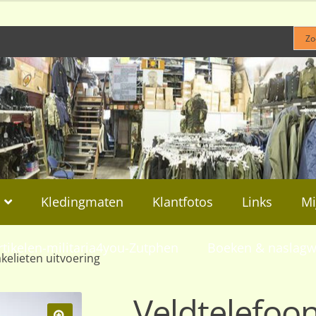
Kledingmaten
Klantfotos
Links
Mi
rtikelen-militaria4you-Zutphen
Boeken & naslagw
kelieten uitvoering
Veldtelefoo