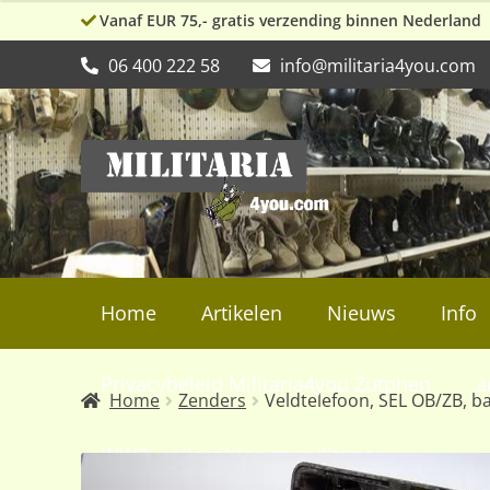
Vanaf EUR 75,- gratis verzending binnen Nederland
06 400 222 58
info@militaria4you.com
Ga
Ga
door
naar
naar
de
navigatie
inhoud
Home
Artikelen
Nieuws
Info
Privacybeleid Militaria4you Zutphen
a
Home
Zenders
Veldtelefoon, SEL OB/ZB, ba
WW2, collectibles en militaria