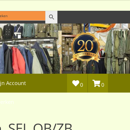
jn Account
0
0
erken
n, SEL OB/ZB,