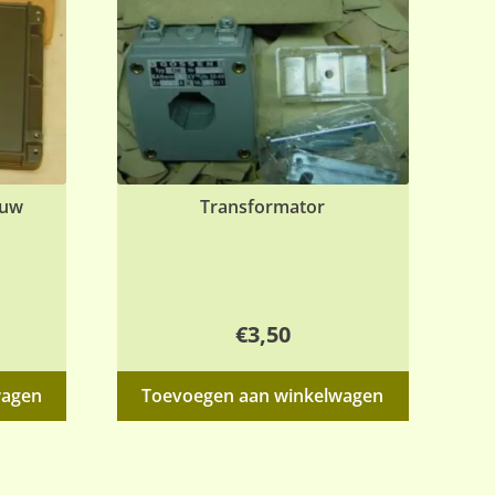
euw
Transformator
€
3,50
wagen
Toevoegen aan winkelwagen