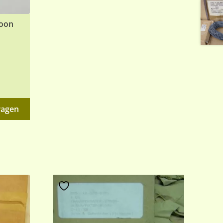
foon
wagen